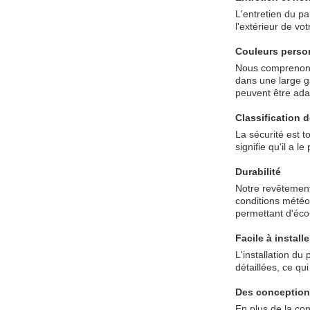
L'entretien du pa
l'extérieur de vo
Couleurs perso
Nous comprenons 
dans une large g
peuvent être ada
Classification d
La sécurité est t
signifie qu'il a l
Durabilité
Notre revêtement
conditions météor
permettant d'éco
Facile à installe
L'installation du
détaillées, ce qu
Des conception
En plus de la co