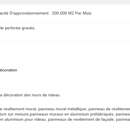
acité D'approvisionnement:
200,000 M2 Par Mois
le perforée gravés
, 
écoration
a décoration des murs de rideau
de revêtement mural, panneau mural métallique, panneau de revêteme
inium sur mesure,panneaux muraux en aluminium préfabriqués, panne
 en aluminium pour rideau, panneaux de revêtement de façade, panne