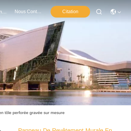
Nous Contacter
Citation
Événements
n tôle perforée gravée sur mesure
Panneau De Revêtement Murale En