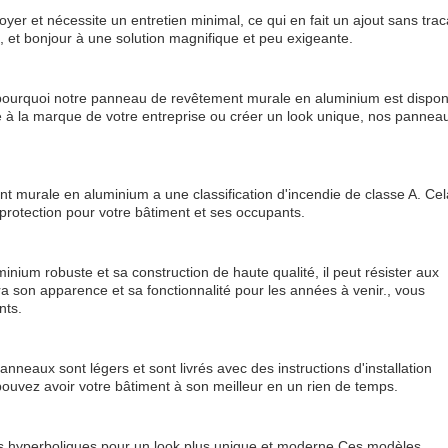
oyer et nécessite un entretien minimal, ce qui en fait un ajout sans tra
s, et bonjour à une solution magnifique et peu exigeante.
 pourquoi notre panneau de revêtement murale en aluminium est dispon
à la marque de votre entreprise ou créer un look unique, nos pannea
nt murale en aluminium a une classification d'incendie de classe A. Cel
 la protection pour votre bâtiment et ses occupants.
ium robuste et sa construction de haute qualité, il peut résister aux
era son apparence et sa fonctionnalité pour les années à venir., vous
nts.
nneaux sont légers et sont livrés avec des instructions d'installation
 pouvez avoir votre bâtiment à son meilleur en un rien de temps.
s hyperboliques pour un look plus unique et moderne.Ces modèles