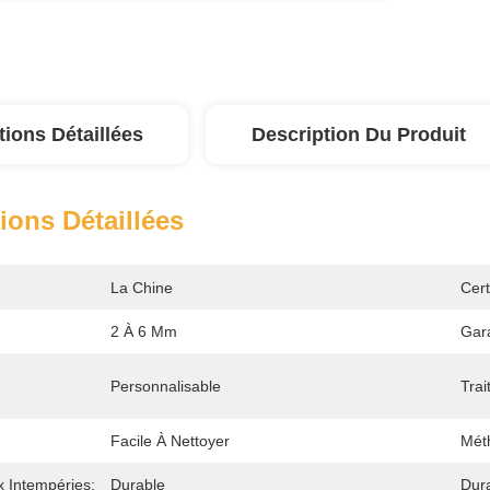
tions Détaillées
Description Du Produit
ions Détaillées
La Chine
Cert
2 À 6 Mm
Gara
Personnalisable
Trai
Facile À Nettoyer
Méth
x Intempéries:
Durable
Dura