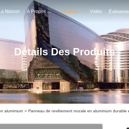
La Maison
À Propos De Nous
Vidéo
Produits
Détails Des Produits
en aluminium
>
Panneau de revêtement murale en aluminium durable e