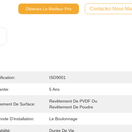
Contactez-Nous Mai
Obtenez Le Meilleur Prix
ification:
ISO9001
ntie:
5 Ans
Revêtement De PVDF Ou 
tement De Surface:
Revêtement De Poudre
ode D'installation:
Le Boulonnage
bilité:
Durée De Vie