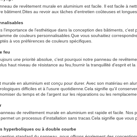
nneau de revêtement murale en aluminium est facile. Il est facile à nett
tre bâtiment.Dites au revoir aux tâches d'entretien coûteuses et longue
nnalisables
l'importance de l'esthétique dans la conception des bâtiments, c'est
amme de couleurs personnalisables.Que vous souhaitiez correspondre 
ptés à vos préférences de couleurs spécifiques.
e feu
oujours une priorité absolue, c'est pourquoi notre panneau de revêteme
e plus haut niveau de résistance au feu,fournir la tranquillité d'esprit et
 murale en aluminium est conçu pour durer. Avec son matériau en alumin
ologiques difficiles et à l'usure quotidienne.Cela signifie qu'il conserv
nomiser du temps et de l'argent sur les réparations ou les remplaceme
r
 panneau de revêtement murale en aluminium est rapide et facile. Nos pa
i permet un processus d'installation sans tracas.Cela signifie que vous
s hyperboliques ou à double courbe
nception standard du panneau, nous offrons également des conception