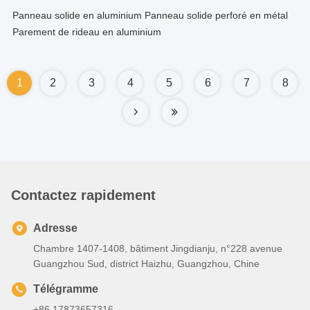
Panneau solide en aluminium Panneau solide perforé en métal
Parement de rideau en aluminium
1
2
3
4
5
6
7
8
Contactez rapidement
Adresse
Chambre 1407-1408, bâtiment Jingdianju, n°228 avenue
Guangzhou Sud, district Haizhu, Guangzhou, Chine
Télégramme
+86 17873657316