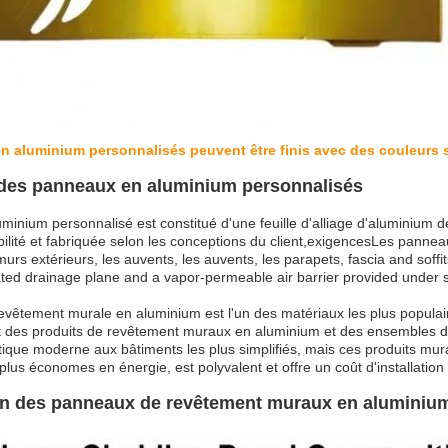
 aluminium personnalisés peuvent être finis avec des couleurs so
 des panneaux en aluminium personnalisés
inium personnalisé est constitué d'une feuille d'alliage d'aluminium de
bilité et fabriquée selon les conceptions du client,exigencesLes pannea
rs extérieurs, les auvents, les auvents, les parapets, fascia and soff
lated drainage plane and a vapor-permeable air barrier provided under 
vêtement murale en aluminium est l'un des matériaux les plus populair
 des produits de revêtement muraux en aluminium et des ensembles d
tique moderne aux bâtiments les plus simplifiés, mais ces produits mura
plus économes en énergie, est polyvalent et offre un coût d'installation
on des panneaux de revêtement muraux en aluminiu