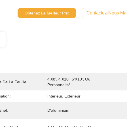
Contactez-Nous Mai
Obtenez Le Meilleur Prix
4'x8', 4'x10', 5'x10', Ou 
le De La Feuille:
Personnalisé
isation:
Intérieur, Extérieur
riel:
D'aluminium