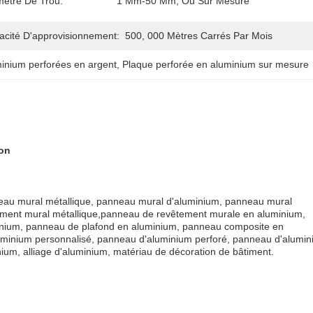
mètre De Trou:
1 Mm-50 Mm, Ou Sur Mesure
acité D'approvisionnement:
500, 000 Mètres Carrés Par Mois
inium perforées en argent
, 
Plaque perforée en aluminium sur mesure
ion
neau mural métallique, panneau mural d'aluminium, panneau mural
êtement mural métallique,panneau de revêtement murale en aluminium,
minium, panneau de plafond en aluminium, panneau composite en
uminium personnalisé, panneau d'aluminium perforé, panneau d'alumi
inium, alliage d'aluminium, matériau de décoration de bâtiment.