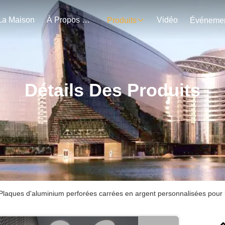
La Maison
À Propos De Nous
Vidéo
Produits
Détails Des Produits
Plaques d'aluminium perforées carrées en argent personnalisées pour l