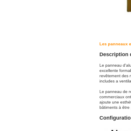
Les panneaux en
Description
Le panneau d'alum
excellente forma
revêtement des mu
includes a venti
Le panneau de re
commerciaux ont
ajoute une esthé
bâtiments à être 
Configurati