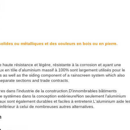
lides ou métalliques et des couleurs en bois ou en pierre.
 haute résistance et légère, résistante à la corrosion et ayant une
ux en tôle d'aluminium massif à 100% sont largement utilisés pour le
its as well as the siding component of a rainscreen system which also
separate sections and trade contracts.
es dans l'industrie de la construction.D'innombrables bâtiments
e systèmes dans la conception extérieureNon seulement l'aluminium
ux sont également durables et faciles à entretenir.L'aluminium aide le
 inférieur à celui de nombreuses autres alternatives.
m