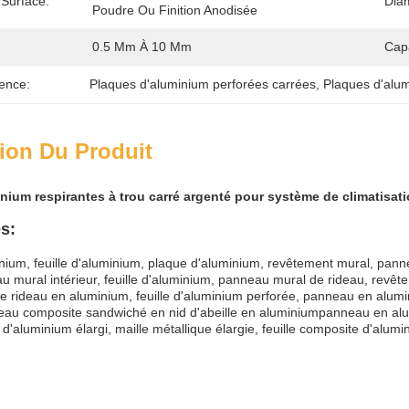
 Surface:
Dia
Poudre Ou Finition Anodisée
0.5 Mm À 10 Mm
Cap
ence:
Plaques d'aluminium perforées carrées
, 
Plaques d'alum
ion Du Produit
nium respirantes à trou carré argenté pour système de climatisat
s:
ium, feuille d'aluminium, plaque d'aluminium, revêtement mural, pan
au mural intérieur, feuille d'aluminium, panneau mural de rideau, rev
 rideau en aluminium, feuille d'aluminium perforée, panneau en alu
eau composite sandwiché en nid d'abeille en aluminiumpanneau en al
'aluminium élargi, maille métallique élargie, feuille composite d'alum