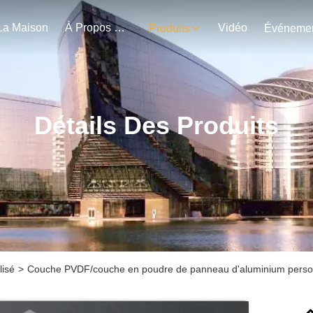
La Maison
À Propos De Nous
Vidéo
Produits
Détails Des Produits
isé
>
Couche PVDF/couche en poudre de panneau d'aluminium person