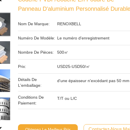
Panneau D'aluminium Personnalisé Durabl
Nom De Marque:
RENOXBELL
Numéro De Modèle:
Le numéro d'enregistrement
Nombre De Pièces:
500㎡
Prix:
USD25-USD50/㎡
Détails De
d'une épaisseur n'excédant pas 50 mm
L'emballage:
Conditions De
T/T ou L/C
Paiement:
Contactez-Nous Mai
Obtenez Le Meilleur Prix