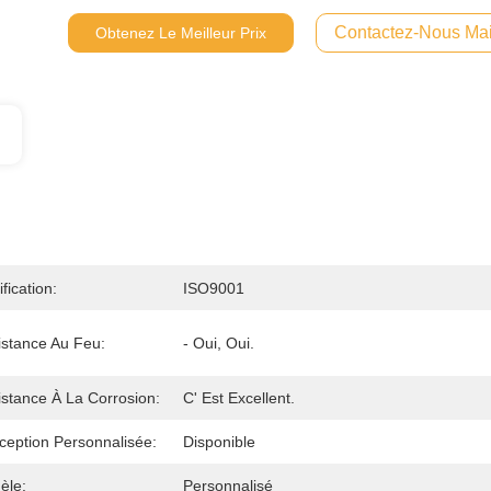
Contactez-Nous Mai
Obtenez Le Meilleur Prix
ification:
ISO9001
istance Au Feu:
- Oui, Oui.
stance À La Corrosion:
C' Est Excellent.
ception Personnalisée:
Disponible
èle:
Personnalisé