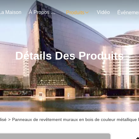
La Maison
À Propos De Nous
Vidéo
Produits
Détails Des Produits
isé
>
Panneaux de revêtement muraux en bois de couleur métallique 