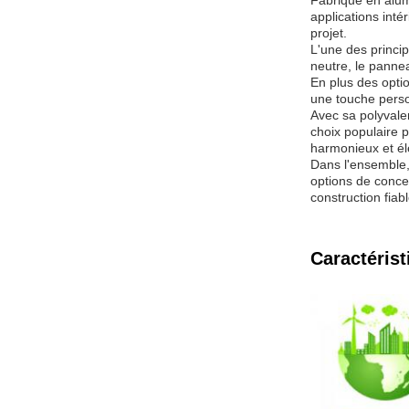
Fabriqué en alumi
applications inté
projet.
L'une des princi
neutre, le pannea
En plus des opti
une touche person
Avec sa polyvale
choix populaire 
harmonieux et él
Dans l'ensemble, 
options de conce
construction fiab
Caractérist