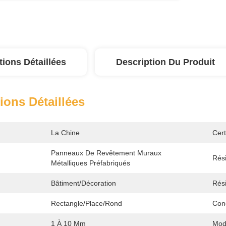
tions Détaillées
Description Du Produit
ions Détaillées
La Chine
Cert
Panneaux De Revêtement Muraux 
Rés
Métalliques Préfabriqués
Bâtiment/décoration
Rési
Rectangle/place/rond
Con
1 À 10 Mm
Mod