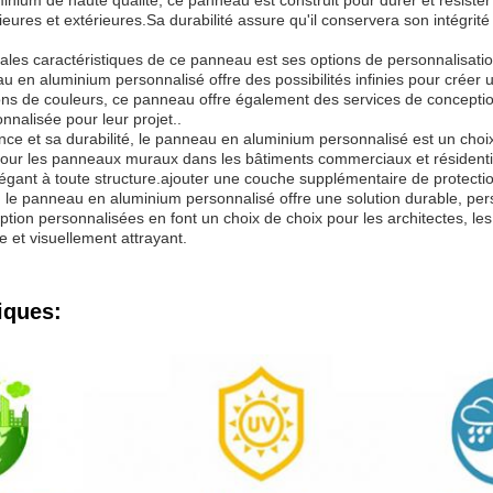
nium de haute qualité, ce panneau est construit pour durer et résister 
rieures et extérieures.Sa durabilité assure qu'il conservera son intégrit
pales caractéristiques de ce panneau est ses options de personnalisatio
u en aluminium personnalisé offre des possibilités infinies pour créer u
ons de couleurs, ce panneau offre également des services de conception
nalisée pour leur projet..
nce et sa durabilité, le panneau en aluminium personnalisé est un choix
pour les panneaux muraux dans les bâtiments commerciaux et résidentie
égant à toute structure.ajouter une couche supplémentaire de protection
le panneau en aluminium personnalisé offre une solution durable, personn
ption personnalisées en font un choix de choix pour les architectes, le
le et visuellement attrayant.
iques: