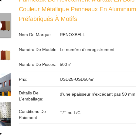
Couleur Métallique Panneaux En Aluminiu
Préfabriqués À Motifs
Nom De Marque:
RENOXBELL
Numéro De Modèle:
Le numéro d'enregistrement
Nombre De Pièces:
500㎡
Prix:
USD25-USD50/㎡
Détails De
d'une épaisseur n'excédant pas 50 mm
L'emballage:
Conditions De
T/T ou L/C
Paiement: