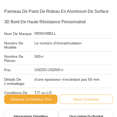
Panneau De Paroi De Rideau En Aluminium De Surface
3D Bord De Haute Résistance Personnalisé
RENOXBELL
Nom De Marque:
Numéro De
Le numéro d'immatriculation
Modèle:
Nombre De
500㎡
Pièces:
USD25-USD50/㎡
Prix:
Détails De
d'une épaisseur n'excédant pas 50 mm
L'emballage:
Conditions De
T/T ou L/C
Paiement:
Obtenez Le Meilleur Prix
Nous Contacter
Informations Détaillées
Description Du Produit