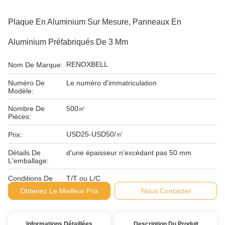
Plaque En Aluminium Sur Mesure, Panneaux En
Aluminium Préfabriqués De 3 Mm
RENOXBELL
Nom De Marque:
Numéro De
Le numéro d'immatriculation
Modèle:
Nombre De
500㎡
Pièces:
USD25-USD50/㎡
Prix:
Détails De
d'une épaisseur n'excédant pas 50 mm
L'emballage:
Conditions De
T/T ou L/C
Paiement:
Obtenez Le Meilleur Prix
Nous Contacter
Informations Détaillées
Description Du Produit