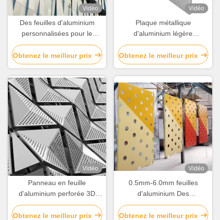
Vidéo
Vidéo
Des feuilles d'aluminium
Plaque métallique
personnalisées pour le
d'aluminium légère
revêtement / la décoration
personnalisée
des murs de rideau
Obtenez le meilleur prix
Obtenez le meilleur prix
Vidéo
Vidéo
Panneau en feuille
0.5mm-6.0mm feuilles
d'aluminium perforée 3D
d'aluminium Des
Fabriqué et personnalisé
conceptions personnalisées
pour la décoration murale
pour la décoration de
Obtenez le meilleur prix
Obtenez le meilleur prix