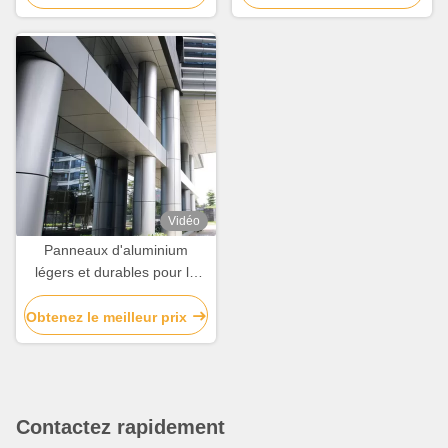
bâtiments
Vidéo
Panneaux d'aluminium
légers et durables pour la
décoration de façades et de
couvertures de bâtiments
Obtenez le meilleur prix
Contactez rapidement