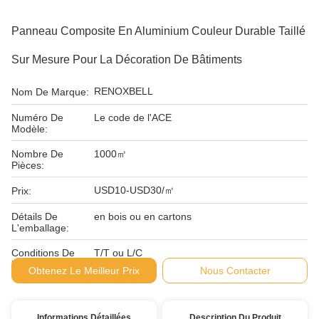
Panneau Composite En Aluminium Couleur Durable Taillé
Sur Mesure Pour La Décoration De Bâtiments
RENOXBELL
Nom De Marque:
Numéro De
Le code de l'ACE
Modèle:
Nombre De
1000㎡
Pièces:
USD10-USD30/㎡
Prix:
Détails De
en bois ou en cartons
L'emballage:
Conditions De
T/T ou L/C
Paiement:
Obtenez Le Meilleur Prix
Nous Contacter
Informations Détaillées
Description Du Produit