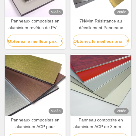
Vidéo
Vidéo
Panneaux composites en
7N/Mm Résistance au
aluminium revêtus de PVDF
décollement Panneaux
résistant aux chocs 5 ans de
composites en aluminium
garantie
Conception écologique /
Obtenez le meilleur prix
Obtenez le meilleur prix
légère
Vidéo
Vidéo
Panneaux composites en
Panneau composite en
aluminium ACP pour
aluminium ACP de 3 mm à 6
rénovation ou décoration de
mm pour revêtement de