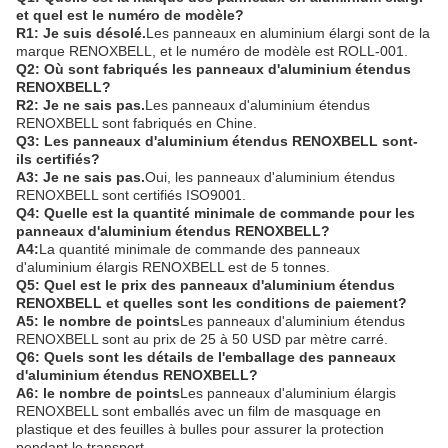
et quel est le numéro de modèle?
R1: Je suis désolé.
Les panneaux en aluminium élargi sont de la
marque RENOXBELL, et le numéro de modèle est ROLL-001.
Q2: Où sont fabriqués les panneaux d'aluminium étendus
RENOXBELL?
R2: Je ne sais pas.
Les panneaux d'aluminium étendus
RENOXBELL sont fabriqués en Chine.
Q3: Les panneaux d'aluminium étendus RENOXBELL sont-
ils certifiés?
A3: Je ne sais pas.
Oui, les panneaux d'aluminium étendus
RENOXBELL sont certifiés ISO9001.
Q4: Quelle est la quantité minimale de commande pour les
panneaux d'aluminium étendus RENOXBELL?
A4:
La quantité minimale de commande des panneaux
d'aluminium élargis RENOXBELL est de 5 tonnes.
Q5: Quel est le prix des panneaux d'aluminium étendus
RENOXBELL et quelles sont les conditions de paiement?
A5: le nombre de points
Les panneaux d'aluminium étendus
RENOXBELL sont au prix de 25 à 50 USD par mètre carré.
Q6: Quels sont les détails de l'emballage des panneaux
d'aluminium étendus RENOXBELL?
A6: le nombre de points
Les panneaux d'aluminium élargis
RENOXBELL sont emballés avec un film de masquage en
plastique et des feuilles à bulles pour assurer la protection
pendant le transport.