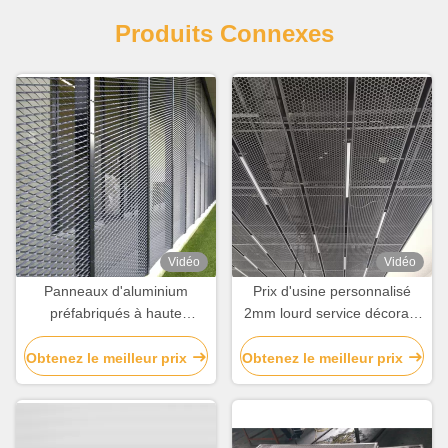
Produits Connexes
Vidéo
Vidéo
Panneaux d'aluminium
Prix d'usine personnalisé
préfabriqués à haute
2mm lourd service décoratif
résistance pour les cloisons
diamant micro-maillage en
ou les garde-corps
aluminium étendu fil
Obtenez le meilleur prix
Obtenez le meilleur prix
métallique en maille plaque
mur rideau p