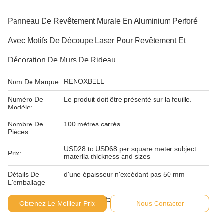
Panneau De Revêtement Murale En Aluminium Perforé
Avec Motifs De Découpe Laser Pour Revêtement Et
Décoration De Murs De Rideau
RENOXBELL
Nom De Marque:
Numéro De
Le produit doit être présenté sur la feuille.
Modèle:
Nombre De
100 mètres carrés
Pièces:
USD28 to USD68 per square meter subject
Prix:
materila thickness and sizes
Détails De
d'une épaisseur n'excédant pas 50 mm
L'emballage:
Conditions De
T/T, L/C, Western Union et
Obtenez Le Meilleur Prix
Nous Contacter
Paiement: