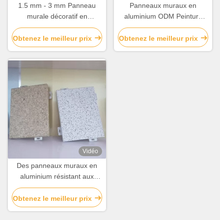
1.5 mm - 3 mm Panneau
Panneaux muraux en
murale décoratif en
aluminium ODM Peinture
aluminium perforé
PVDF / revêtement en
Résistance chimique
poudre pour revêtement de
Obtenez le meilleur prix
Obtenez le meilleur prix
façade
Vidéo
Des panneaux muraux en
aluminium résistant aux
acides pour la décoration sur
mesure
Obtenez le meilleur prix