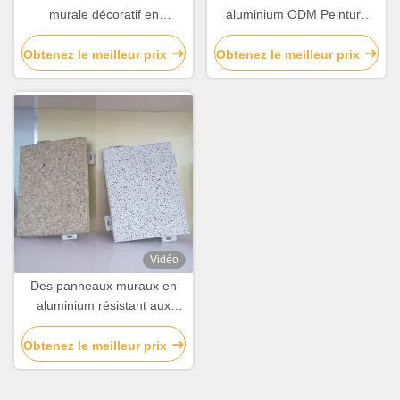
murale décoratif en
aluminium ODM Peinture
aluminium perforé
PVDF / revêtement en
Résistance chimique
poudre pour revêtement de
Obtenez le meilleur prix
Obtenez le meilleur prix
façade
Vidéo
Des panneaux muraux en
aluminium résistant aux
acides pour la décoration sur
mesure
Obtenez le meilleur prix