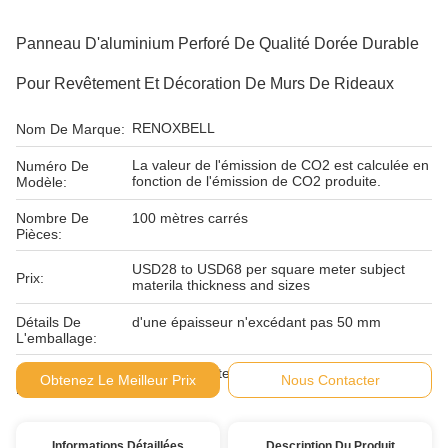
Panneau D'aluminium Perforé De Qualité Dorée Durable
Pour Revêtement Et Décoration De Murs De Rideaux
RENOXBELL
Nom De Marque:
La valeur de l'émission de CO2 est calculée en
Numéro De
fonction de l'émission de CO2 produite.
Modèle:
Nombre De
100 mètres carrés
Pièces:
USD28 to USD68 per square meter subject
Prix:
materila thickness and sizes
Détails De
d'une épaisseur n'excédant pas 50 mm
L'emballage:
Conditions De
T/T, L/C, Western Union et MoneyGram
Obtenez Le Meilleur Prix
Nous Contacter
Paiement:
Informations Détaillées
Description Du Produit