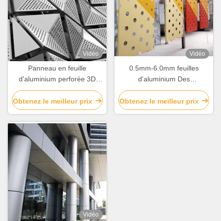
Vidéo
Vidéo
Panneau en feuille
0.5mm-6.0mm feuilles
d'aluminium perforée 3D
d'aluminium Des
Fabriqué et personnalisé
conceptions personnalisées
pour la décoration murale
pour la décoration de
Obtenez le meilleur prix
Obtenez le meilleur prix
bâtiments
Vidéo