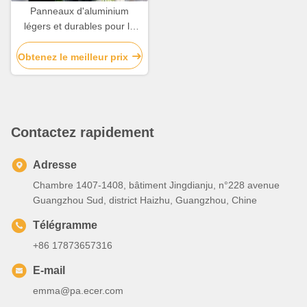
Panneaux d'aluminium
légers et durables pour la
décoration de façades et de
couvertures de bâtiments
Obtenez le meilleur prix
Contactez rapidement
Adresse
Chambre 1407-1408, bâtiment Jingdianju, n°228 avenue
Guangzhou Sud, district Haizhu, Guangzhou, Chine
Télégramme
+86 17873657316
E-mail
emma@pa.ecer.com