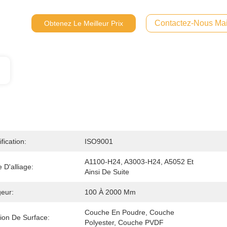
Contactez-Nous Mai
Obtenez Le Meilleur Prix
ification:
ISO9001
A1100-H24, A3003-H24, A5052 Et 
 D'alliage:
Ainsi De Suite
eur:
100 À 2000 Mm
Couche En Poudre, Couche 
tion De Surface:
Polyester, Couche PVDF