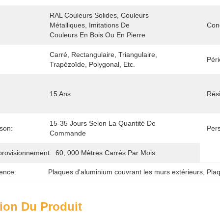
RAL Couleurs Solides, Couleurs 
Métalliques, Imitations De 
Con
Couleurs En Bois Ou En Pierre
Carré, Rectangulaire, Triangulaire, 
Péri
Trapézoïde, Polygonal, Etc.
15 Ans
Rési
15-35 Jours Selon La Quantité De 
ison:
Pers
Commande
provisionnement:
60, 000 Mètres Carrés Par Mois
ence:
Plaques d'aluminium couvrant les murs extérieurs
, 
Plaq
ion Du Produit