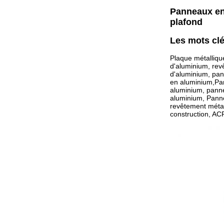
Panneaux en
plafond
Les mots cl
Plaque métalliqu
d'aluminium, re
d'aluminium, pa
en aluminium,Pa
aluminium, pann
aluminium, Panne
revêtement métal
construction, A