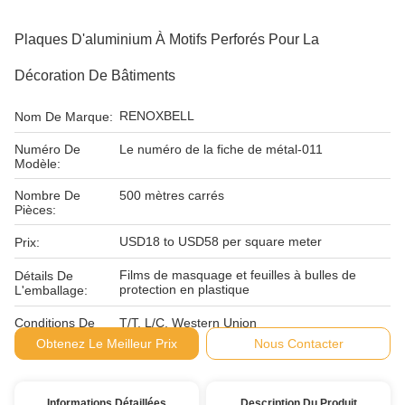
Plaques D'aluminium À Motifs Perforés Pour La
Décoration De Bâtiments
RENOXBELL
Nom De Marque:
Numéro De
Le numéro de la fiche de métal-011
Modèle:
Nombre De
500 mètres carrés
Pièces:
USD18 to USD58 per square meter
Prix:
Films de masquage et feuilles à bulles de
Détails De
protection en plastique
L'emballage:
Conditions De
T/T, L/C, Western Union
Paiement:
Obtenez Le Meilleur Prix
Nous Contacter
Informations Détaillées
Description Du Produit