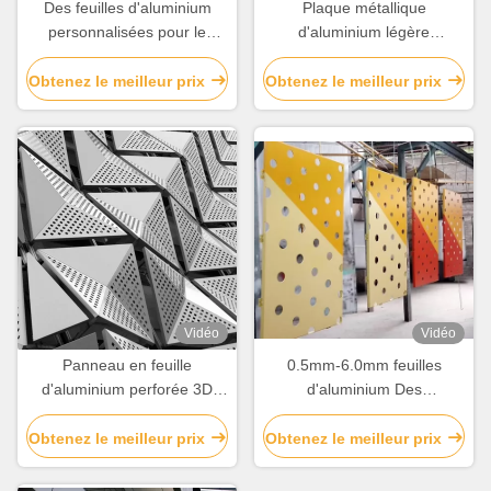
Des feuilles d'aluminium
Plaque métallique
personnalisées pour le
d'aluminium légère
revêtement / la décoration
personnalisée
des murs de rideau
Obtenez le meilleur prix
Obtenez le meilleur prix
Vidéo
Vidéo
Panneau en feuille
0.5mm-6.0mm feuilles
d'aluminium perforée 3D
d'aluminium Des
Fabriqué et personnalisé
conceptions personnalisées
pour la décoration murale
pour la décoration de
Obtenez le meilleur prix
Obtenez le meilleur prix
bâtiments