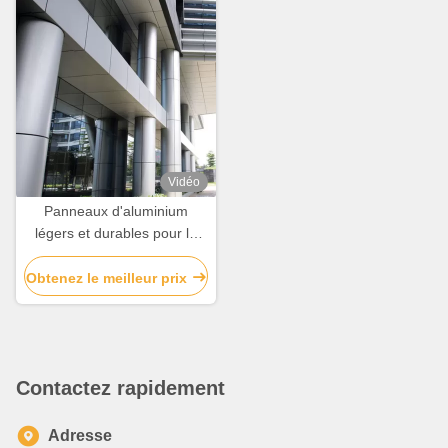
Vidéo
Panneaux d'aluminium
légers et durables pour la
décoration de façades et de
couvertures de bâtiments
Obtenez le meilleur prix
Contactez rapidement
Adresse