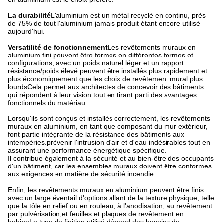
La durabilité
L'aluminium est un métal recyclé en continu, près
de 75% de tout l'aluminium jamais produit étant encore utilisé
aujourd'hui.
Versatilité de fonctionnement
Les revêtements muraux en
aluminium fini peuvent être formés en différentes formes et
configurations, avec un poids naturel léger et un rapport
résistance/poids élevé.peuvent être installés plus rapidement et
plus économiquement que les choix de revêtement mural plus
lourdsCela permet aux architectes de concevoir des bâtiments
qui répondent à leur vision tout en tirant parti des avantages
fonctionnels du matériau.
Lorsqu'ils sont conçus et installés correctement, les revêtements
muraux en aluminium, en tant que composant du mur extérieur,
font partie intégrante de la résistance des bâtiments aux
intempéries.prévenir l'intrusion d'air et d'eau indésirables tout en
assurant une performance énergétique spécifique.
Il contribue également à la sécurité et au bien-être des occupants
d'un bâtiment, car les ensembles muraux doivent être conformes
aux exigences en matière de sécurité incendie.
Enfin, les revêtements muraux en aluminium peuvent être finis
avec un large éventail d'options allant de la texture physique, telle
que la tôle en relief ou en rouleau, à l'anodisation, au revêtement
par pulvérisation,et feuilles et plaques de revêtement en
bobineLe type de finition utilisé dépend des besoins de