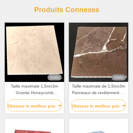
Produits Connexes
Vidéo
Vidéo
Taille maximale 1,5mx3m
Taille maximale de 1,5mx3m
Granite Honeycomb
Panneaux de revêtement en
Panneaux de revêtement en
aluminium à honeycomb en
aluminium sandwiché pour la
marbre pour la décoration
Obtenez le meilleur prix
Obtenez le meilleur prix
décoration de bâtiments
de bâtiments