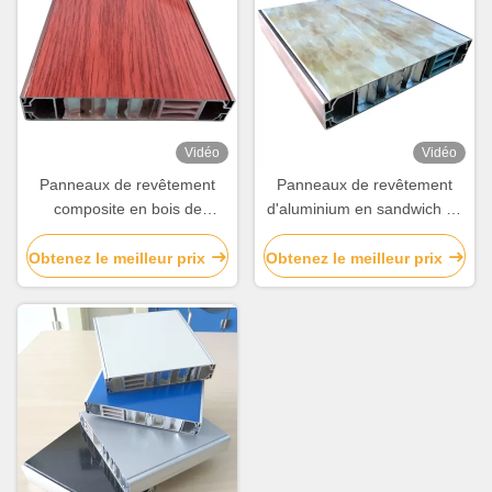
Vidéo
Vidéo
Panneaux de revêtement
Panneaux de revêtement
composite en bois de
d'aluminium en sandwich de
couleur artificielle en
nid de miel pour la
aluminium à nid d'abeille
décoration de bâtiments
Obtenez le meilleur prix
Obtenez le meilleur prix
pour la décoration de
bâtiments