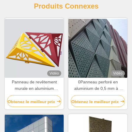
Produits Connexes
Vidéo
Vidéo
Panneau de revêtement
0Panneau perforé en
murale en aluminium
aluminium de 0,5 mm à 5
durable en tôle perforée
mm pour façade de bâtiment
gravée sur mesure
résidentiel
Obtenez le meilleur prix
Obtenez le meilleur prix