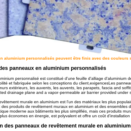
 aluminium personnalisés peuvent être finis avec des couleurs so
 des panneaux en aluminium personnalisés
inium personnalisé est constitué d'une feuille d'alliage d'aluminium de
bilité et fabriquée selon les conceptions du client,exigencesLes pannea
rs extérieurs, les auvents, les auvents, les parapets, fascia and soff
lated drainage plane and a vapor-permeable air barrier provided under 
vêtement murale en aluminium est l'un des matériaux les plus populair
 des produits de revêtement muraux en aluminium et des ensembles d
tique moderne aux bâtiments les plus simplifiés, mais ces produits mura
plus économes en énergie, est polyvalent et offre un coût d'installation
on des panneaux de revêtement murale en aluminium