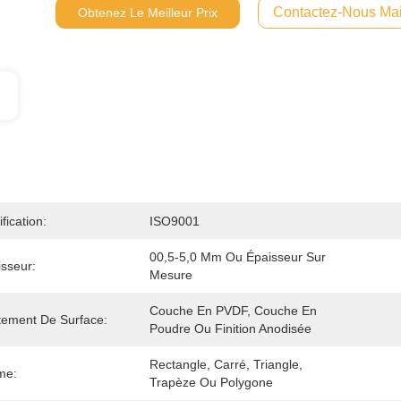
Contactez-Nous Mai
Obtenez Le Meilleur Prix
ification:
ISO9001
00,5-5,0 Mm Ou Épaisseur Sur 
sseur:
Mesure
Couche En PVDF, Couche En 
tement De Surface:
Poudre Ou Finition Anodisée
Rectangle, Carré, Triangle, 
me:
Trapèze Ou Polygone