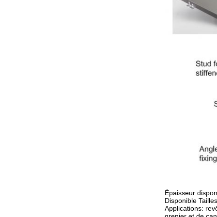
Épaisseur dispo
Disponible Tail
Applications: re
grenier et de ca