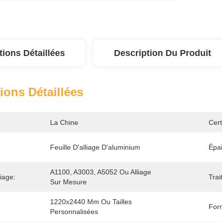
tions Détaillées
Description Du Produit
ions Détaillées
La Chine
Cert
Feuille D'alliage D'aluminium
Épai
A1100, A3003, A5052 Ou Alliage 
iage:
Trai
Sur Mesure
1220x2440 Mm Ou Tailles 
For
Personnalisées