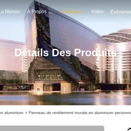
La Maison
À Propos De Nous
Vidéo
Produits
Détails Des Produits
en aluminium
>
Panneau de revêtement murale en aluminium personna