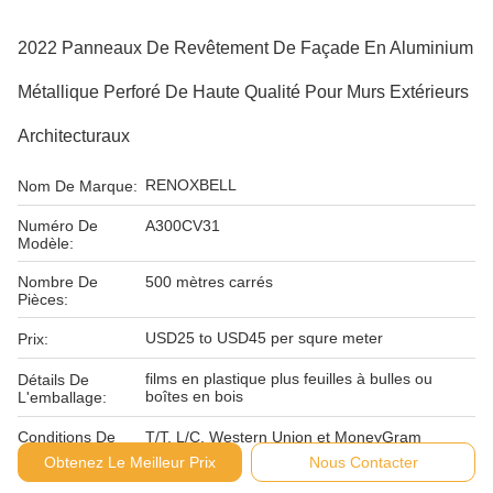
2022 Panneaux De Revêtement De Façade En Aluminium
Métallique Perforé De Haute Qualité Pour Murs Extérieurs
Architecturaux
RENOXBELL
Nom De Marque:
Numéro De
A300CV31
Modèle:
Nombre De
500 mètres carrés
Pièces:
USD25 to USD45 per squre meter
Prix:
films en plastique plus feuilles à bulles ou
Détails De
boîtes en bois
L'emballage:
Conditions De
T/T, L/C, Western Union et MoneyGram
Paiement:
Obtenez Le Meilleur Prix
Nous Contacter