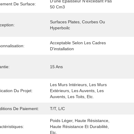
D'une Épaisseur N'excédant Pas 
tement De Surface:
50 Cm3
Surfaces Plates, Courbes Ou 
ception:
Hyperboilc
Acceptable Selon Les Cadres 
onnalisation:
D'installation
ntie:
15 Ans
Les Murs Intérieurs, Les Murs 
ication Du Projet:
Extérieurs, Les Auvents, Les 
Auvents, Les Toits, Etc.
ditions De Paiement:
T/T, L/C
Poids Léger, Haute Résistance, 
ctéristiques:
Haute Résistance Et Durabilité, 
Etc.