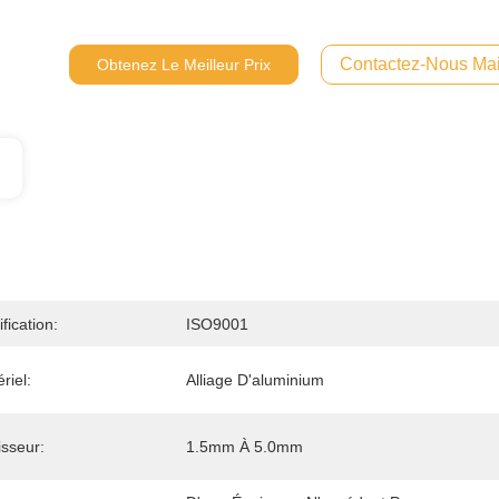
Contactez-Nous Mai
Obtenez Le Meilleur Prix
ification:
ISO9001
riel:
Alliage D'aluminium
sseur:
1.5mm À 5.0mm