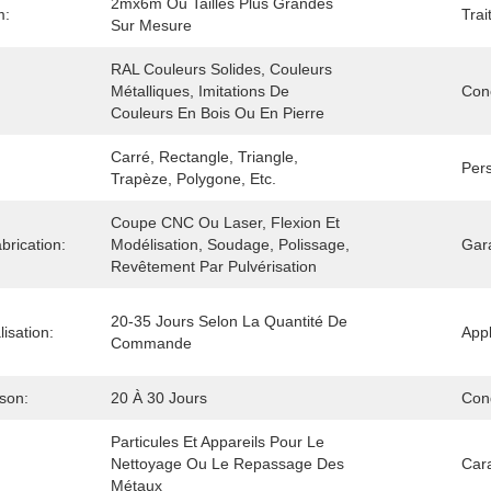
2mx6m Ou Tailles Plus Grandes 
m:
Trai
Sur Mesure
RAL Couleurs Solides, Couleurs 
Métalliques, Imitations De 
Con
Couleurs En Bois Ou En Pierre
Carré, Rectangle, Triangle, 
Pers
Trapèze, Polygone, Etc.
Coupe CNC Ou Laser, Flexion Et 
brication:
Modélisation, Soudage, Polissage, 
Gara
Revêtement Par Pulvérisation
20-35 Jours Selon La Quantité De 
isation:
Appl
Commande
ison:
20 À 30 Jours
Con
Particules Et Appareils Pour Le 
Nettoyage Ou Le Repassage Des 
Cara
Métaux