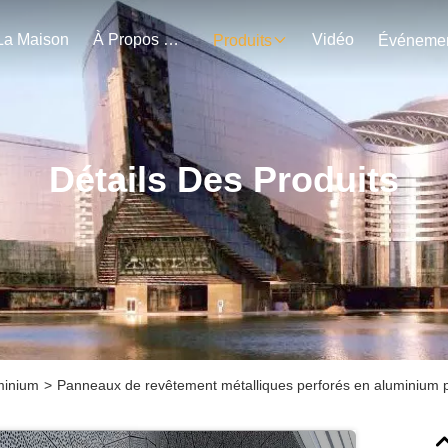
La Maison
À Propos De Nous
Vidéo
Produits
Détails Des Produits
minium
>
Panneaux de revêtement métalliques perforés en aluminium p