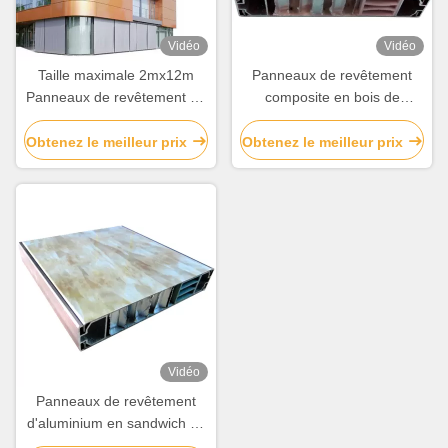
Vidéo
Vidéo
Taille maximale 2mx12m
Panneaux de revêtement
Panneaux de revêtement en
composite en bois de
aluminium à honeycomb
couleur artificielle en
pour la décoration des murs
aluminium à nid d'abeille
Obtenez le meilleur prix
Obtenez le meilleur prix
de rideau
pour la décoration de
bâtiments
Vidéo
Panneaux de revêtement
d'aluminium en sandwich de
nid de miel pour la