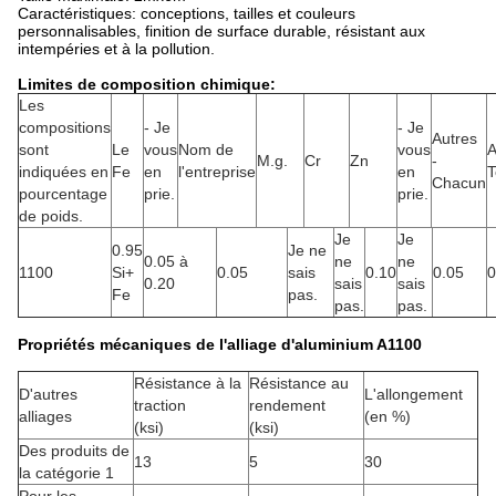
Caractéristiques: conceptions, tailles et couleurs
personnalisables, finition de surface durable, résistant aux
intempéries et à la pollution.
Limites de composition chimique:
Les
compositions
- Je
- Je
Autres
sont
Le
vous
Nom de
vous
A
M.g.
Cr
Zn
-
indiquées en
Fe
en
l'entreprise
en
T
Chacun
pourcentage
prie.
prie.
de poids.
Je
Je
0.95
Je ne
0.05 à
ne
ne
1100
Si+
0.05
sais
0.10
0.05
0
0.20
sais
sais
Fe
pas.
pas.
pas.
Propriétés mécaniques de l'alliage d'aluminium A1100
Résistance à la
Résistance au
D'autres
L'allongement
traction
rendement
alliages
(en %)
(ksi)
(ksi)
Des produits de
13
5
30
la catégorie 1