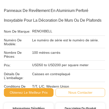
Panneaux De Revêtement En Aluminium Perforé
Inoxydable Pour La Décoration De Murs Ou De Plafonds
RENOXBELL
Nom De Marque:
Numéro De
Le numéro de série est le numéro de série.
Modèle:
Nombre De
100 mètres carrés
Pièces:
USD50 to USD200 per square meter
Prix:
Détails De
Caisses en contreplaqué
L'emballage:
Conditions De
T/T, L/C, Western Union
Paiement:
Obtenez Le Meilleur Prix
Nous Contacter
Informations Détaillées
Description Du Produit