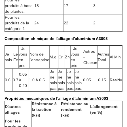
Pour les
produits à base
18
17
3
de plantes:
Pour les
produits de la
24
22
2
catégorie 1
Composition chimique de l'alliage d'aluminium A3003
- Je
- Je
Autres
Je
Le
vous
Nom de
vous
Autres
M.g.
Cr
Zn
-
Al Min
sais.
Fe
en
l'entreprise
en
Total
Chacun
prie.
prie.
Je
Je
Je
Je
0.05
ne
ne
ne
ne
0.6
0.7
à
1.0 à 0.5
0.05
0.15
Résidu
sais
sais
sais
sais
0.20
pas.
pas.
pas.
pas.
Propriétés mécaniques de l'alliage d'aluminium A3003
Résistance à
Résistance au
D'autres
L'allongement
la traction
rendement
alliages
(en %)
(ksi)
(ksi)
Pour les
produits de