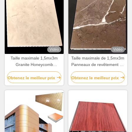
Vidéo
Vidéo
Taille maximale 1,5mx3m
Taille maximale de 1,5mx3m
Granite Honeycomb
Panneaux de revêtement en
Panneaux de revêtement en
aluminium à honeycomb en
aluminium sandwiché pour la
marbre pour la décoration
Obtenez le meilleur prix
Obtenez le meilleur prix
décoration de bâtiments
de bâtiments