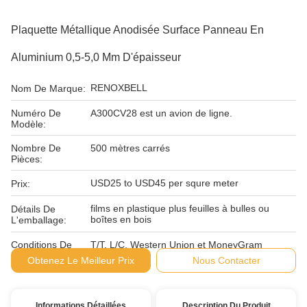
Plaquette Métallique Anodisée Surface Panneau En
Aluminium 0,5-5,0 Mm D'épaisseur
RENOXBELL
Nom De Marque:
Numéro De
A300CV28 est un avion de ligne.
Modèle:
Nombre De
500 mètres carrés
Pièces:
USD25 to USD45 per squre meter
Prix:
films en plastique plus feuilles à bulles ou
Détails De
boîtes en bois
L'emballage:
Conditions De
T/T, L/C, Western Union et MoneyGram
Paiement:
Obtenez Le Meilleur Prix
Nous Contacter
Informations Détaillées
Description Du Produit