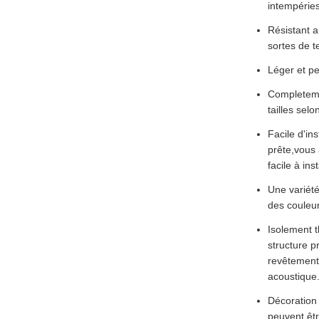
intempéries
Résistant a
sortes de 
Léger et pe
Completemen
tailles selo
Facile d'in
prête,vous 
facile à inst
Une variét
des couleur
Isolement 
structure p
revêtement,
acoustique
Décoration 
peuvent êtr