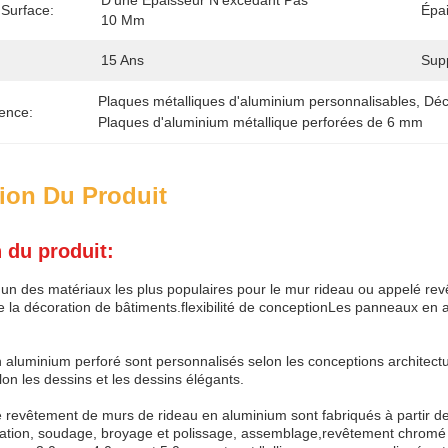
D'une Épaisseur N'excédant Pas 
 Surface:
Épa
10 Mm
15 Ans
Supp
Plaques métalliques d'aluminium personnalisables
, 
Déc
ence:
Plaques d'aluminium métallique perforées de 6 mm
ion Du Produit
 du produit:
l'un des matériaux les plus populaires pour le mur rideau ou appelé re
e la décoration de bâtiments.flexibilité de conceptionLes panneaux en a
aluminium perforé sont personnalisés selon les conceptions architectura
on les dessins et les dessins élégants.
revêtement de murs de rideau en aluminium sont fabriqués à partir de 
sation, soudage, broyage et polissage, assemblage,revêtement chromé 