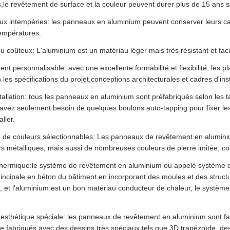
,le revêtement de surface et la couleur peuvent durer plus de 15 ans 
ux intempéries: les panneaux en aluminium peuvent conserver leurs ca
températures.
u coûteux: L'aluminium est un matériau léger mais très résistant et faci
t personnalisable: avec une excellente formabilité et flexibilité, les
n les spécifications du projet,conceptions architecturales et cadres d'inst
stallation: tous les panneaux en aluminium sont préfabriqués selon les tai
avez seulement besoin de quelques boulons auto-tapping pour fixer le
aller.
é de couleurs sélectionnables: Les panneaux de revêtement en alumini
s métalliques, mais aussi de nombreuses couleurs de pierre imitée, co
thermique:le système de revêtement en aluminium ou appelé système de 
rincipale en béton du bâtiment en incorporant des moules et des structu
 et l'aluminium est un bon matériau conducteur de chaleur, le systèm
.
esthétique spéciale: les panneaux de revêtement en aluminium sont fabri
e fabriqués avec des dessins très spéciaux tels que 3D,trapézoïde, des