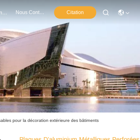
Nous Contacter
Citation
Événements
ables pour la décoration extérieure des bâtiments
Plaques D'aluminium Métalliques Perforées