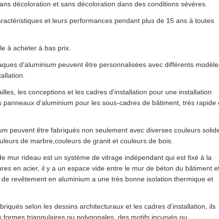
sans décoloration et sans décoloration dans des conditions sévères.
ractéristiques et leurs performances pendant plus de 15 ans à toutes
le à acheter à bas prix.
 plaques d'aluminium peuvent être personnalisées avec différents modèle
allation.
lles, les conceptions et les cadres d'installation pour une installation
s panneaux d'aluminium pour les sous-cadres de bâtiment, très rapide 
um peuvent être fabriqués non seulement avec diverses couleurs solide
uleurs de marbre,couleurs de granit et couleurs de bois.
mur rideau est un système de vitrage indépendant qui est fixé à la
res en acier, il y a un espace vide entre le mur de béton du bâtiment et
e de revêtement en aluminium a une très bonne isolation thermique et
qués selon les dessins architecturaux et les cadres d'installation, ils
 formes triangulaires ou polygonales, des motifs incurvés ou