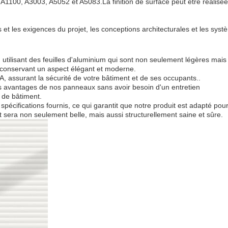
1100, A3003, A5052 et A5083.La finition de surface peut être réalisée
 et les exigences du projet, les conceptions architecturales et les sys
utilisant des feuilles d'aluminium qui sont non seulement légères mais
n conservant un aspect élégant et moderne.
, assurant la sécurité de votre bâtiment et de ses occupants..
des avantages de nos panneaux sans avoir besoin d'un entretien
 de bâtiment.
pécifications fournis, ce qui garantit que notre produit est adapté pou
sera non seulement belle, mais aussi structurellement saine et sûre.