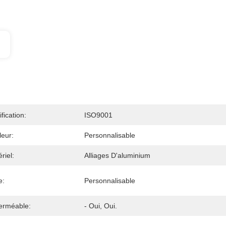
ification:
ISO9001
eur:
Personnalisable
riel:
Alliages D'aluminium
e:
Personnalisable
erméable:
- Oui, Oui.