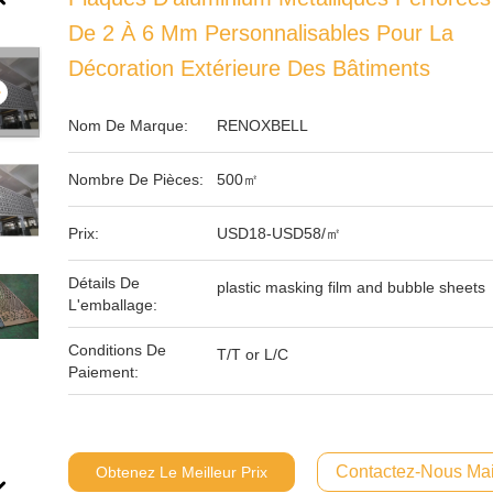
De 2 À 6 Mm Personnalisables Pour La
Décoration Extérieure Des Bâtiments
Nom De Marque:
RENOXBELL
Nombre De Pièces:
500㎡
Prix:
USD18-USD58/㎡
Détails De
plastic masking film and bubble sheets
L'emballage:
Conditions De
T/T or L/C
Paiement:
Contactez-Nous Mai
Obtenez Le Meilleur Prix