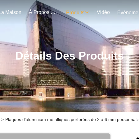
La Maison
À Propos De Nous
Vidéo
Produits
Détails Des Produits
>
Plaques d'aluminium métalliques perforées de 2 à 6 mm personnalis