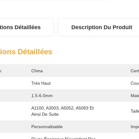
tions Détaillées
Description Du Produit
ions Détaillées
n:
China
Cert
Très Haut
Coul
1.5-6.0mm
Maté
A1100, A3003, A5052, A5083 Et 
Taill
Ainsi De Suite
Personnalisable
Imp