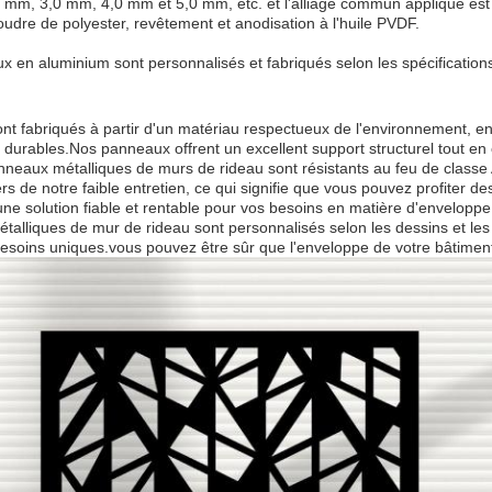
mm, 3,0 mm, 4,0 mm et 5,0 mm, etc. et l'alliage commun appliqué est A
udre de polyester, revêtement et anodisation à l'huile PVDF.
 en aluminium sont personnalisés et fabriqués selon les spécifications
t fabriqués à partir d'un matériau respectueux de l'environnement, en 
t durables.Nos panneaux offrent un excellent support structurel tout e
nneaux métalliques de murs de rideau sont résistants au feu de classe A
s de notre faible entretien, ce qui signifie que vous pouvez profiter 
une solution fiable et rentable pour vos besoins en matière d'enveloppe
lliques de mur de rideau sont personnalisés selon les dessins et les s
esoins uniques.vous pouvez être sûr que l'enveloppe de votre bâtiment 